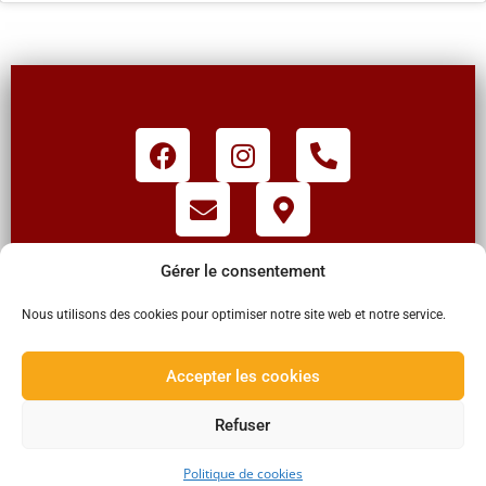
Gérer le consentement
Claisse Chauffage
2026
Nous utilisons des cookies pour optimiser notre site web et notre service.
© Tous droits
réservés
Accepter les cookies
Refuser
Politique de cookies